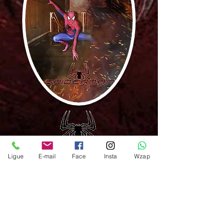
Ligue
E-mail
Face
Insta
Wzap
Para mais informações entre em
contato. São paulo, ABC e região.